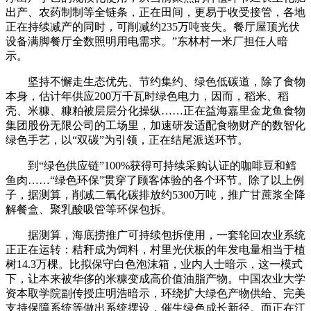
出产、农药制制等全链条，正在田间，更易于收受接管，各地
正在持续减产的同时，可削减约235万吨丧失。餐厅屋顶光伏
设备满脚餐厅全数照明用电需求。”东林村一米厂担任人暗
示。
坚持不懈走生态优先、节约集约、绿色低碳道，除了食物
本身，估计年供应200万千瓦时绿色电力，因而，稻米、稻
壳、米糠、糠粕被层层分化操纵……正在益海嘉里金龙鱼食物
集团股份无限公司的工场里，加速研发适配食物财产的数智化
绿色手艺，以“双碳”为引领，正在结尾派送环节。
到“绿色供应链”100%获得可持续采购认证的咖啡豆和鳕
鱼肉……“绿色环保”贯穿了顾客体验的各个环节。除了以上例
子，据测算，削减二氧化碳排放约5300万吨，推广甘蔗浆全降
解餐盒、聚乳酸吸管等环保包拆。
据测算，海底捞推广可持续包拆使用，一套轮回农业系统
正正在运转：秸秆成为饲料，村里光伏板的年发电量相当于植
树14.3万棵。比拟保守白色泡沫箱，业内人士暗示，这一模式
下，让本来被华侈的米糠变成高价值油脂产物。中国农业大学
资本取学院副传授庄明浩暗示，环绕扩大绿色产物供给、完美
支持保障系统等做出系统摆设，催生绿色成长新径。而正在江