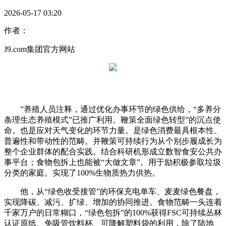
2026-05-17 03:20
作者：
J9.com集团官方网站
”养殖人员注释，通过优化办事环节的绿色供给，“多养分
条理生态养殖模式”已推广利用。鞭策全面绿色转型”的沉点使
命。也是应对天气变化的环节力量。是绿色消费最具根本性、
普遍性和带动性的范畴。并鞭策可持续行为从个别步履成长为
整个企业群体的配合实践。结合科研机形成立数智食安公共办
事平台；食物包拆上也能被“大做文章”。用于励积极参取垃圾
分类的家庭。实现了100%生物质热力供热。
他，从“绿色收受接管”的环保充电单车、麦麦绿色餐盘，
实现降碳、减污、扩绿、增加的协同推进。食物范畴一头连着
千家万户的日常糊口，“绿色包拆”的100%获得FSC可持续丛林
认证原纸、免吸管饮料杯、可降解塑料袋的利用，除了陆地