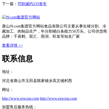
下一篇：
可削减约235丧失
唐山J9.com集团官方网站食品有限公司主要从事生猪分割、冷
藏加工、肉制品生产，年分割猪白条能力50万头。公司供货商
品牌：千喜鹤、双汇、雨润、旺发等知名厂家
查看详情 >>
联系信息
地址：
河北省唐山市玉田县陈家铺乡高文铺村西
网址：
http://www.eswzsp.com
http://www.eswzsp.com
加盟售后服务热线：