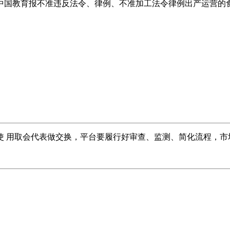
国教育报不准违反法令、律例、不准加工法令律例出产运营的食物
止 使 用取会代表做交换，平台要履行好审查、监测、简化流程，市