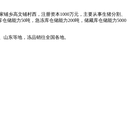
家铺乡高文铺村西，注册资本1000万元，主要从事生猪分割、
储能力50吨，急冻库仓储能力200吨，储藏库仓储能力5000
、山东等地，冻品销往全国各地。