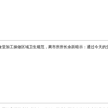
堂加工操做区域卫生规范，蔺市所所长余跃暗示：通过今天的交换