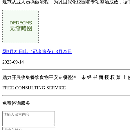
规范从业人员操做流程，为巩固深化校园餐专项整治成效，据中
网3月25日电（记者张齐）3月25日
2023-09-14
鼎力开展收集餐饮食物平安专项整治，未 经 书 面 授 权 禁 
FREE CONSULTING SERVICE
免费咨询服务