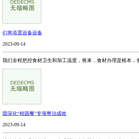
们将添置设备设备
2023-09-14
我们全程把控食材卫生和加工温度，将来，食材办理是根本，食
固深化“校园餐”专项整治成效
2023-09-14