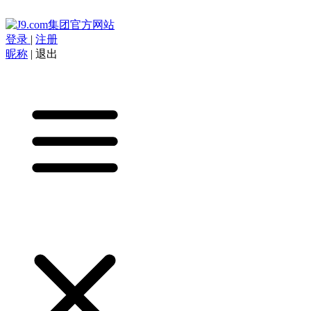
登录
|
注册
昵称
|
退出