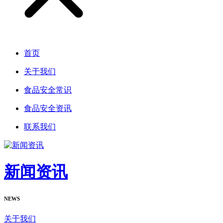
首页
关于我们
食品安全常识
食品安全资讯
联系我们
新闻资讯
NEWS
关于我们