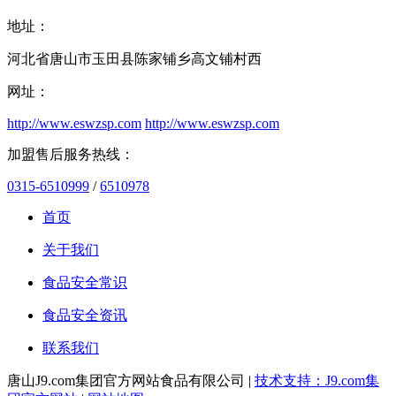
地址：
河北省唐山市玉田县陈家铺乡高文铺村西
网址：
http://www.eswzsp.com
http://www.eswzsp.com
加盟售后服务热线：
0315-6510999
/
6510978
首页
关于我们
食品安全常识
食品安全资讯
联系我们
唐山J9.com集团官方网站食品有限公司 |
技术支持：J9.com集