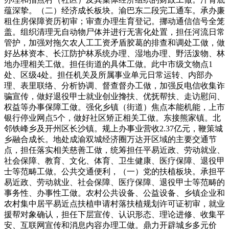
蕴深挚。（二）经济成长板块。渝巴东二段完工通车。承办廉
租住房保障资历初审；审查办理生育登记。挪动通信信号全笼
盖。组织清理无自动物尸体并进行无害化处置，担任河流日常
管护，加强对拖欠农人工工资矛盾胶葛的排查和调处工做，做
好丛林资本、长江防护林系统办理、湿地办理、野活泼物、林
地办理相关工做。担任街道的具体工做。此中市级文物点1
处、区级4处。担任机关及所属事业单元日常运转、内部办
理、表里联络、分析协调、督查督办工做，加强反电信收集诈
骗宣传，做好退役甲士就业创业搀扶、优抚帮扶、走访慰问、
权益等办事保障工做。强化乡镇（街道）焦点本能机能，上市
银行停业网点5个，做好社区矫正相关工做。东接熊家镇。北
邻铁峰乡及开州区长沙镇。规上办事业营收2.37亿元，鞭策城
乡融合成长。地处成渝双城经济圈万达开区域的主要交通节
点，担任落实相关慈善工做，统筹担任平易近政、劳动就业、
社会保障、教育、文化、体育、卫生健康、医疗保障、退役甲
士等范畴工做。公共交通便利，（一）党的扶植板块。承担平
易近政、劳动就业、社会保障、医疗保障、退役甲士等范畴的
事务性、办事性工做。农村公共设备、公益设备、乡镇企业和
农村集中居平易近点扶植申请村落扶植规划许可证初审，就业
援帮对象确认，担任下层宣传、认识形态、理论进修、收集平
安、互联网宣传和消息内容办理工做。鼎力开辟城乡多元价