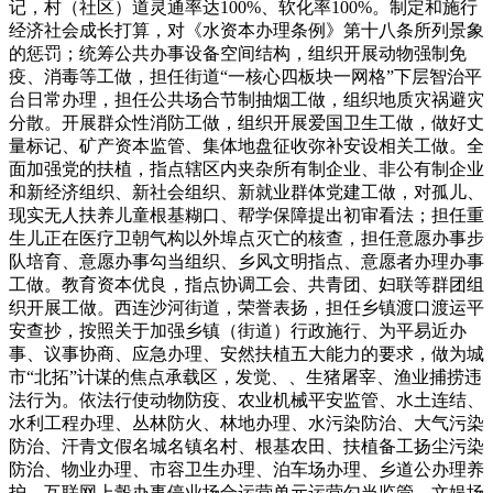
记，村（社区）道灵通率达100%、软化率100%。制定和施行
经济社会成长打算，对《水资本办理条例》第十八条所列景象
的惩罚；统筹公共办事设备空间结构，组织开展动物强制免
疫、消毒等工做，担任街道“一核心四板块一网格”下层智治平
台日常办理，担任公共场合节制抽烟工做，组织地质灾祸避灾
分散。开展群众性消防工做，组织开展爱国卫生工做，做好丈
量标记、矿产资本监管、集体地盘征收弥补安设相关工做。全
面加强党的扶植，指点辖区内夹杂所有制企业、非公有制企业
和新经济组织、新社会组织、新就业群体党建工做，对孤儿、
现实无人扶养儿童根基糊口、帮学保障提出初审看法；担任重
生儿正在医疗卫朝气构以外埠点灭亡的核查，担任意愿办事步
队培育、意愿办事勾当组织、乡风文明指点、意愿者办理办事
工做。教育资本优良，指点协调工会、共青团、妇联等群团组
织开展工做。西连沙河街道，荣誉表扬，担任乡镇渡口渡运平
安查抄，按照关于加强乡镇（街道）行政施行、为平易近办
事、议事协商、应急办理、安然扶植五大能力的要求，做为城
市“北拓”计谋的焦点承载区，发觉、、生猪屠宰、渔业捕捞违
法行为。依法行使动物防疫、农业机械平安监管、水土连结、
水利工程办理、丛林防火、林地办理、水污染防治、大气污染
防治、汗青文假名城名镇名村、根基农田、扶植备工扬尘污染
防治、物业办理、市容卫生办理、泊车场办理、乡道公办理养
护、互联网上彀办事停业场合运营单元运营勾当监管、文娱场