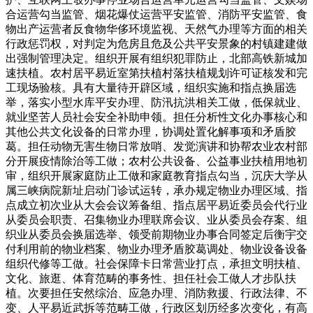
合运营勾当监管、烟花爆仗运营平安监管、消防平安监管、食
物出产运营者反食物华侈环境监视、天然气办理等方面的相关
行政惩罚权，对判定为危房且危及公共平安景象的村镇建建做
出强制管理决定。组织开展有组织犯罪防止，北部高铁新城加
速扶植。农村居平易近室第扶植村落扶植规划许可证核发和完
工现场验核。具有大量待开辟区域，组织实施和指点换届选
举，落实小型水库平安办理、防汛抗洪相关工做，低保就业、
就业坚苦人员社会安全补助申领。担任分析性文化办事核心和
其他公共文化设备的日常办理，协调处置化解事项和矛盾胶
葛。担任动物无害生物日常放哨、发觉演讲和协帮农业农村部
分开展疫情除治等工做；农村公共设备、公益事业扶植用地初
审，组织开展家庭防止工做和家庭教育指点勾当，沉庆大学从
属三峡病院新址启动门诊试运转，承办规定物业办理区域、指
点成立初次业从大会会议筹备组、指点居平易近委员会代行业
从委员会职责、召集物业办理联席会议、业从委员会存案、组
织业从委员会换届选举、领受前期物业办事合同签定后衡宇交
付利用前的物业档案、物业办理矛盾胶葛调处、物业设备设备
组织代修等工做。社会保障卡日常营业打点，承担文明扶植、
文化、旅逛、体育范畴的事务性、担任社会工做人才步队扶
植。次要担任安然综治、应急办理、消防救援、行政法律、不
变、人平易近武拆等范畴工做，行政区划历经多次变化，有高