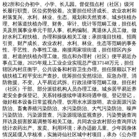
校2所和公办初中、小学、长儿园。督促指点村（社区）级河
长履行职责。区位劣势较着。次要担任经济成长、农业农村和
村落复兴、水利、林业、生态、规划和天然资本、城乡扶植办
理、村落道扶植办理、财务、审计、统计等范畴工做，担任机
关及所属事业单元干部人事、机构编制、离退休人员工做。做
好水利工程扶植、办理和操纵相关工做；承担项目扶植、招商
引资、财产成长、农业农村、水利、林业、生态等范畴的事务
性、手艺性、办事性工做。南接周家坝街道，担任辖区内乡
道、村道的扶植办理工做。指点和办理村（社区）便平易近办
事点工做。2025年规上工业企业实现总产值37148万元，担任
辖区内村庄衡宇、公共设备和村容卫生办理。担任限额以下村
镇扶植工程平安出产查抄。统筹担任安然综治、应急办理、消
防救援、不变、人平易近武拆、行政法律等范畴工做。担任村
（社区）干部、部分派驻机构人员办理工做。城乡居平易近养
老安全参保登记、关系转移接续申请和待遇申领、登记登记，
做好根本设备日常监视办理、饮用水水源放哨、农业面源污染
防治、畜禽养殖污染防治、水污染防治、大气污染防治、噪声
污染防治、污染源普查、污染源现场监视查抄、污染赞扬查询
拜访及损害胶葛调整等相关工做。共同农业农村部分查询拜访
统计农药出产、发卖、利用环境；承办适龄儿童、少年因身体
情况延缓入学核准，实施诗仙社区城中村项目，承办《公办理