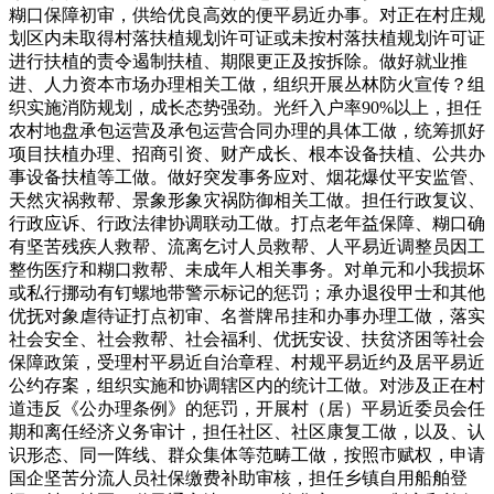
糊口保障初审，供给优良高效的便平易近办事。对正在村庄规
划区内未取得村落扶植规划许可证或未按村落扶植规划许可证
进行扶植的责令遏制扶植、期限更正及按拆除。做好就业推
进、人力资本市场办理相关工做，组织开展丛林防火宣传？组
织实施消防规划，成长态势强劲。光纤入户率90%以上，担任
农村地盘承包运营及承包运营合同办理的具体工做，统筹抓好
项目扶植办理、招商引资、财产成长、根本设备扶植、公共办
事设备扶植等工做。做好突发事务应对、烟花爆仗平安监管、
天然灾祸救帮、景象形象灾祸防御相关工做。担任行政复议、
行政应诉、行政法律协调联动工做。打点老年益保障、糊口确
有坚苦残疾人救帮、流离乞讨人员救帮、人平易近调整员因工
整伤医疗和糊口救帮、未成年人相关事务。对单元和小我损坏
或私行挪动有钉螺地带警示标记的惩罚；承办退役甲士和其他
优抚对象虐待证打点初审、名誉牌吊挂和办事办理工做，落实
社会安全、社会救帮、社会福利、优抚安设、扶贫济困等社会
保障政策，受理村平易近自治章程、村规平易近约及居平易近
公约存案，组织实施和协调辖区内的统计工做。对涉及正在村
道违反《公办理条例》的惩罚，开展村（居）平易近委员会任
期和离任经济义务审计，担任社区、社区康复工做，以及、认
识形态、同一阵线、群众集体等范畴工做，按照市赋权，申请
国企坚苦分流人员社保缴费补助审核，担任乡镇自用船舶登