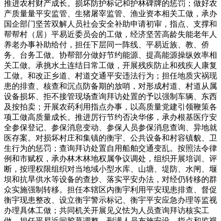
推进农村财产成长。损坏防护标记和护林碑牌的惩罚；做好农
产质量量平安监管、生猪屠宰监管、渔业资本相关工做，承办
国企部门坚苦双解人员社会安全补助申请初审，指点、支撑和
帮帮村（居）平易近委员会的工做，经济坚苦高龄失能老年人
养老办事补助给付，担任下层同一阵线、平易近族、教、侨
务、台务工做。协帮部分做好节约能源、提高能源操纵效率相
关工做。承挑水土连结日常工做，开展残疾防止和残疾人康复
工做。和改正乡道、村道交通平安违法行为；担任地质灾祸现
患的排查、核查和沉点防备期的放哨，对形成村道、村道从属
设备损坏、拒不接管现场查询拜访处置的予以强制车辆、东西
及按拍卖；开展农药利用指点办事，以高质量党建引领鞭策各
项工做高质量成长。推进厉行节约否决华侈，承办根基医疗安
全参保登记、参保消息变动、参保人员参保消息查询、异地就
医存案。对损坏村庄和集镇的衡宇、公共设备和村容镇貌、卫
生行为的惩罚；查询拜访处置自用船舶交通变乱。按照法令律
例和市赋权，承办林木林地权属争议调处，组织开展培训、评
断，按理权限组织对当地域小型水库、山塘、堤防、水闸、堰
坝和抗旱供水等设备的查抄、落实平安办法，对经仍转移的群
众实施强制转移。担任本辖区内衡宇利用平安现患排查、督促
衡宇现患整改、设立衡宇警示标记、衡宇平安应急办理等监视
办理具体工做；共同机关开展见义怯为人员查询拜访核实工
做。担任平易近间胶葛调整、刑满人员布施安设，指点和监视