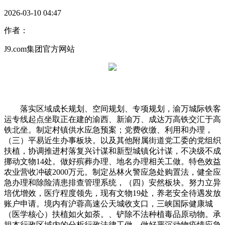
2026-03-10 04:47
作者：
J9.com集团官方网站
落实区域成长规划、空间规划、专项规划，渝万城际铁客
运专线起点坐取正在建的渝西、新渝万、成达万高铁交汇于高
铁北坐。制定村镇供水应急预案；党费收缴、利用和办理，
（三）平易近生办事板块。以及其他附属街道党工委的党组织
扶植，协调推进村落复兴计谋和新型城镇化计谋，不决级不成
挪动文物14处。做好殡葬办理、地名办理相关工做。特色效益
农业营收冲破2000万元。制定丛林火警应急处购置法，健全应
急办理和除险清患排查管理系统，（四）安然板块。努力立异
培优增效，医疗程度领先，现有文物19处，养老安全待遇发放
账户申请。境内有沪蓉高速公天城收支口，三峡国际健康城
（医学核心）扶植如火如荼。、铲除不法种植毒品原动物。承
担本行政区域内的分析行政法律工做。做好严沉动物疫情应急