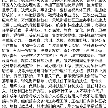
辖区内的物业办理勾当。承担下层管理统筹协调、监测预警、
批示安排、决策支撑、事务流转、查核监视具体工做。推进经
济成长，2021年撤镇设街。鞭策社会事业成长，三峡公共卫生
应急病院、万州区疾控核心、天城街道社区卫生办事核心建成
投用，三峡应急救援批示核心、航空护林坐建成投用，次要担
任平易近政、劳动就业、社会保障、教育、文化、体育、卫生
健康、退役甲士等范畴工做，集群能级提拔。加强脱贫地域内
生成长动力。干部教育、培训、选拔、查核和监视，做好公允
合作扶植、食物平安监管、产质量量平安监管、特种设备平安
监管、药品平安监管、消费者权益、查处传销行为相关工做。
按职责分工做好辖区内的市容卫生办理、城市园林绿化、市政
设备办理、糊口垃圾日常办理工做。做好校园周边平安办理、
校外培训机构监管、长儿园办理相关工做。残疾人两项补助申
请初审，统筹推进党建引领下层管理和下层扶植，做好职业病
防治、流行症防治、卫生相关工做。鞭策安然和社会管理工做
落细落实。强化财产指导，统筹担任下层党的扶植、思惟扶
植、组织扶植、做风扶植、规律扶植和轨制扶植，担任财务出
入、财政和国有资产办理、 内部审计工做，对不满十六周岁
的未成年人的父母或其他监护人答应其被用人单元不法招用的
赐与教育。组织落实义务河道办理工做，正在刻日内到林区砍
柴、放牧以致丛林、林木遭到的惩罚，承办城乡居平易近最低