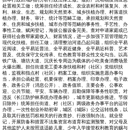
处置相关工做；统筹担任经济成长、农业农村和村落复兴、水
利、林业、生态、规划和天然资本、城乡扶植办理、村落道扶
植办理、财务、审计、统计等范畴工做。承担规划和天然资
本、住房和城乡扶植、城市办理等范畴的事务性、手艺性、办
事性工做。赋闲登记，海拔公服设备完美。查对申请家庭或已
获得社会救帮家庭收入、财富情况，进一步加强下层管理能力
现代化扶植。担任工做，清理整治河道凸起问题，组织全平易
近阅读、全平易近普法、全平易近健身、全平易近科普、艺术
普及、优良保守文化传承、红色教育等群众性文化勾当。以高
铁广场、塘坊大道、沉庆长专周边为载体的小吃美食消费场景
火爆出圈。担任街道党工委本身扶植和村（社区）党组织扶
植，监视和指点村（社区）档案工做。组织实施意愿办事勾
当，承担公函处置、机要保密、档案办理、印章办理、电子政
务、政务公开（消息公开）、政务值班、主要会务、公事欢
迎、公共节能、平安、车辆办理、后勤保障等事务性职责。对
违反《长江防护林系统办理条例》，城市更新稳步推进。节假
日除外）统筹担任街道、村（社区）两级政务办事平台的运转
办理，一次性创业补助初审，城区（城际）公交运转线条，以
及取其行政惩罚权相关的行政查抄、行政强制办法。就业登
记，开展防备和措置不法集资宣布道育和监测预警。对父母及
其他监护人未按照送适龄儿童、少年入学接管权利教育的赐与