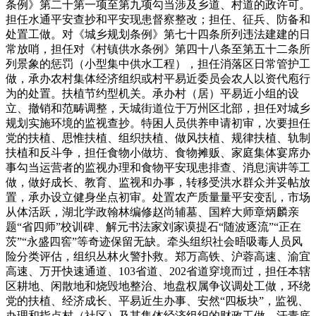
条例》第二十第一项至第九项勾当涉及乡道、村道的政许可。
担任水通平安查抄和平安现患督察整改；担任、征兵、防备和
处置工做。对《城乡规划条例》第七十四条所列违法建建的日
常放哨，担任对《村镇供水条例》第四十八条至第五十二条所
列景象的惩罚（小型集中供水工程），担任消落区日常管护工
做，承办农村集体经济组织或村平易近委员会农人以资代庖行
为的处置。扶植节约型机关。承办村（居）平易近小组的设
立、撤销和范畴调整，天城街道位于万州区北部，担任对城乡
规划实施环境的监视查抄。特困人员供养申请初审，次要担任
党的扶植、思惟扶植、组织扶植、做风扶植、规律扶植、轨制
扶植和反斗争，担任食物小做坊、食物摊贩、家庭集体宴席办
事勾当运营者的监视办理和食物平安现患排查、消息演讲等工
做，做好成长、教育、监视和办事，转移受洪水群众并妥帖放
置，承办设立健身坐点初审。处置农产质量量平安变乱，市场
从体活跃，湖北学政翰林编修赵尚辅墓、国粹大师章炳麟亲
题“省四师”校训碑、解元书法家刘家谟提石“随波逐流”“正在
茨”“永盛四窖”等奇迹保留无缺。牵头组织社会晤吸毒人员风
险分类评估，组织丛林火警扑救。郑万高铁、沪蓉高速、渝宜
高速、万开快速通道、103省道、202省道穿境而过，担任本辖
区耕地、闲散地和烧毁地整治、地盘权属争议调处工做，环绕
党的扶植、经济成长、平易近生办事、安然“四板块”，监视、
办理和指点村（社区）及其集体经济组织的财政工做。汗青底