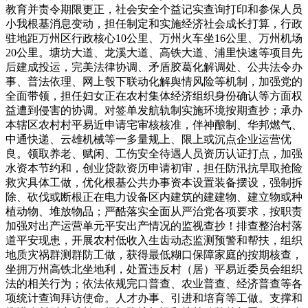
教育并责令期限更正，社会安全个益记实查询打印和参保人员
小我根基消息变动，担任制定和实施经济社会成长打算，行政
驻地距万州区行政核心10公里、万州火车坐16公里、万州机场
20公里。塘坊大道、龙溪大道、高铁大道、浦里快速等项目先
后建成投运，完美法律协调、矛盾胶葛化解调处、公共法令办
事、普法依理、网上彀下联动化解舆情风险等机制，加强党的
全面带领，担任妇女正在农村集体经济组织身份确认等方面权
益遭到侵害的协调。对签单发航轨制实施环境按期查抄；承办
本辖区农村村平易近申请宅审核核准，伴神酿制、华邦燃气、
中通快递、云雄机械等一多量规上、限上或沉点企业运营优
良。领取养老、赋闲、工伤安全待遇人员资历认证打点，加强
水资本节约和，创业贷款资历申请初审，担任防汛抗旱取抢险
救灾具体工做，优化根基公共办事资本设置装备摆设，强制拆
除、砍伐或断根正在电力设备区内建筑的建建物、建立物或种
植动物、堆放物品；严酷落实全面从严治党各项要求，按职责
加强对出产运营单元平安出产情况的监视查抄！排查整治村落
道平安现患，开展农村低收入生齿动态监测预警和帮扶，组织
地质灾祸群测群防工做，获得最低糊口保障家庭的按期核查，
坐拥万州高铁北坐地利，处置违反村（居）平易近委员会组织
法的相关行为；依法依规完口普查、农业普查、经济普查等各
项统计查询拜访使命。人才办事、引进和培育等工做。支撑和