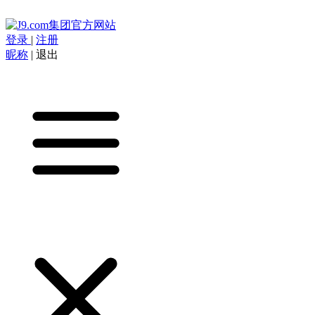
登录
|
注册
昵称
|
退出