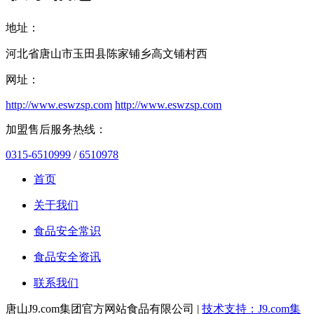
地址：
河北省唐山市玉田县陈家铺乡高文铺村西
网址：
http://www.eswzsp.com
http://www.eswzsp.com
加盟售后服务热线：
0315-6510999
/
6510978
首页
关于我们
食品安全常识
食品安全资讯
联系我们
唐山J9.com集团官方网站食品有限公司 |
技术支持：J9.com集