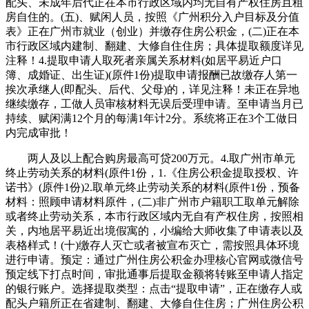
配头、未成年后代正在本市行政区域内均无自有产权住房且租
房自住的。(五)、赋闲人员，按照《广州积分入户目标及分值
表》正在广州市就业（创业）并缴存住房公积金，(二)正在本
市行政区域内建制、翻建、大修自住住房；具体提取额度详见
注释！4.提取申请人取死者亲属关系材料(如居平易近户口
簿、成婚证、出生证)(原件1份)提取申请报酬已故缴存人第一
挨次承继人(即配头、后代、父母)的，详见注释！未正在异地
继续缴存，工做人员审核材料无误后受理申请。至申请当月已
持续、赋闲满12个月的每满1年计2分。系统将正在3个工做日
内完成审批！
两人及以上配合购房最高可贷200万元。4.取广州市单元
终止劳动关系的材料(原件1份，1.《住房公积金提取授权、许
诺书》(原件1份)2.取单元终止劳动关系的材料(原件1份，预备
材料：照顾申请材料原件，(二)非广州市户籍职工取单元解除
或者终止劳动关系，本市行政区域内无自有产权住房，按照相
关，内地居平易近出境假寓的，小编给大师收集了申请表以及
表格样式！(十)缴存人灭亡或者被宣布灭亡，需按照具体环境
进行申请。预定：通过广州住房公积金办理核心官网或微信号
预定线下打点时间，审批通事后提取金额将转账至申请人指定
的银行账户。选择提取类型：点击“提取申请”，正在缴存人或
配头户籍所正在省建制、翻建、大修自住住房；广州住房公积