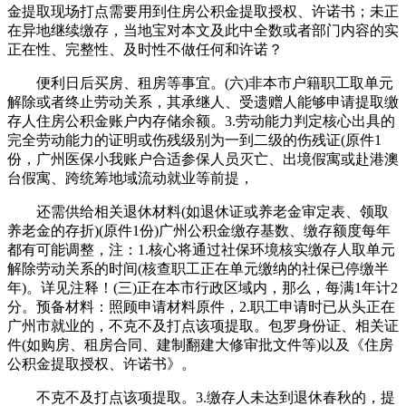
金提取现场打点需要用到住房公积金提取授权、许诺书；未正
在异地继续缴存，当地宝对本文及此中全数或者部门内容的实
正在性、完整性、及时性不做任何和许诺？
便利日后买房、租房等事宜。(六)非本市户籍职工取单元
解除或者终止劳动关系，其承继人、受遗赠人能够申请提取缴
存人住房公积金账户内存储余额。3.劳动能力判定核心出具的
完全劳动能力的证明或伤残级别为一到二级的伤残证(原件1
份，广州医保小我账户合适参保人员灭亡、出境假寓或赴港澳
台假寓、跨统筹地域流动就业等前提，
还需供给相关退休材料(如退休证或养老金审定表、领取
养老金的存折)(原件1份)广州公积金缴存基数、缴存额度每年
都有可能调整，注：1.核心将通过社保环境核实缴存人取单元
解除劳动关系的时间(核查职工正在单元缴纳的社保已停缴半
年)。详见注释！(三)正在本市行政区域内，那么，每满1年计2
分。预备材料：照顾申请材料原件，2.职工申请时已从头正在
广州市就业的，不克不及打点该项提取。包罗身份证、相关证
件(如购房、租房合同、建制翻建大修审批文件等)以及《住房
公积金提取授权、许诺书》。
不克不及打点该项提取。3.缴存人未达到退休春秋的，提