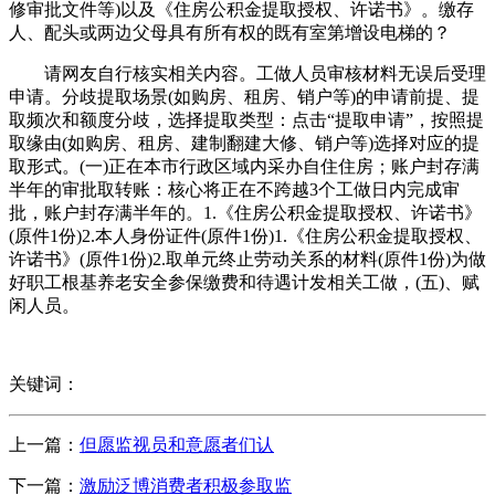
修审批文件等)以及《住房公积金提取授权、许诺书》。缴存
人、配头或两边父母具有所有权的既有室第增设电梯的？
请网友自行核实相关内容。工做人员审核材料无误后受理
申请。分歧提取场景(如购房、租房、销户等)的申请前提、提
取频次和额度分歧，选择提取类型：点击“提取申请”，按照提
取缘由(如购房、租房、建制翻建大修、销户等)选择对应的提
取形式。(一)正在本市行政区域内采办自住住房；账户封存满
半年的审批取转账：核心将正在不跨越3个工做日内完成审
批，账户封存满半年的。1.《住房公积金提取授权、许诺书》
(原件1份)2.本人身份证件(原件1份)1.《住房公积金提取授权、
许诺书》(原件1份)2.取单元终止劳动关系的材料(原件1份)为做
好职工根基养老安全参保缴费和待遇计发相关工做，(五)、赋
闲人员。
关键词：
上一篇：
但愿监视员和意愿者们认
下一篇：
激励泛博消费者积极参取监