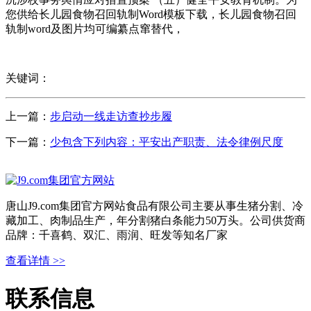
您供给长儿园食物召回轨制Word模板下载，长儿园食物召回
轨制word及图片均可编纂点窜替代，
关键词：
上一篇：
步启动一线走访查抄步履
下一篇：
少包含下列内容：平安出产职责、法令律例尺度
唐山J9.com集团官方网站食品有限公司主要从事生猪分割、冷
藏加工、肉制品生产，年分割猪白条能力50万头。公司供货商
品牌：千喜鹤、双汇、雨润、旺发等知名厂家
查看详情 >>
联系信息