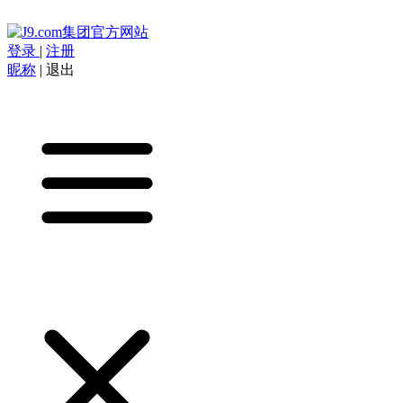
登录
|
注册
昵称
|
退出