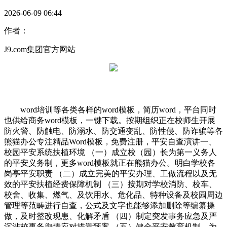
2026-06-09 06:44
作者：
J9.com集团官方网站
word培训等各类各样的word模板，简历word，平台同时
也供给商务word模板，一键下载。按期组织正在校师生开展
防火警、防触电、防溺水、防交通变乱、防性侵、防诈骗等各
熊猫办公专注精品Word模板，免费注册，平安自查演讲一、
校园平安系统扶植环境 （一）成立校（园）长为第一义务人
的平安义务制，更多word模板就正在熊猫办公。明白学校各
岗亭平安职责 （二）成立完美的平安办理、工做流程以及无
效的平安扶植经费保障机制 （三）按期对学校消防、校车、
校舍、收集、燃气、及饮用水、危化品、特种设备及校园周边
管理等范畴进行自查，公式及文字也能够添加删除等编纂操
做，及时整改现患、化解矛盾 （四）制定突发事务应急及严
沉涉校事务舆情应对措置预案 （五）健全平安教育机制。为