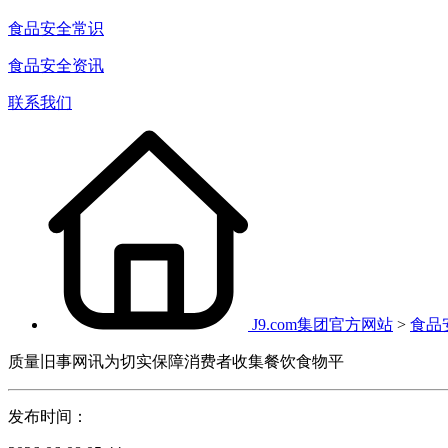
食品安全常识
食品安全资讯
联系我们
J9.com集团官方网站
>
食品
质量旧事网讯为切实保障消费者收集餐饮食物平
发布时间：