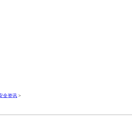
安全资讯
>