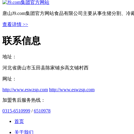
唐山J9.com集团官方网站食品有限公司主要从事生猪分割、
查看详情 >>
联系信息
地址：
河北省唐山市玉田县陈家铺乡高文铺村西
网址：
http://www.eswzsp.com
http://www.eswzsp.com
加盟售后服务热线：
0315-6510999
/
6510978
首页
关于我们