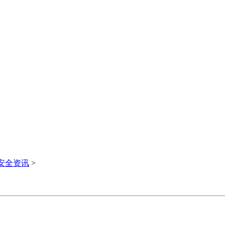
安全资讯
>