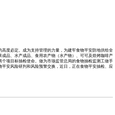
高度必定。成为支持管理的力量，为建牢食物平安防地供给全
果成品、水产成品、食用农产物（水产物）、可可及焙烤咖啡产
）两个项目标抽检使命。做为市场监管总局的食物抽检监测工做手
食物平安风险研判和风险预警交换，近日，正在食物平安抽检、应