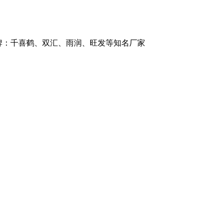
品牌：千喜鹤、双汇、雨润、旺发等知名厂家