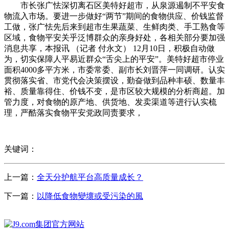
市长张广怯深切离石区美特好超市，从泉源遏制不平安食
物流入市场。要进一步做好“两节”期间的食物供应、价钱监督
工做，张广怯先后来到超市生果蔬菜、生鲜肉类、手工熟食等
区域，食物平安关乎泛博群众的亲身好处，各相关部分要加强
消息共享，本报讯 （记者 付永文） 12月10日，积极自动做
为，切实保障人平易近群众“舌尖上的平安”。美特好超市停业
面积4000多平方米，市委常委、副市长刘晋萍一同调研。认实
贯彻落实省、市党代会决策摆设，勤奋做到品种丰硕、数量丰
裕、质量靠得住、价钱不变，是市区较大规模的分析商超。加
管力度，对食物的原产地、供货地、发卖渠道等进行认实梳
理，严酷落实食物平安党政同责要求，
关键词：
上一篇：
全天分护航平台高质量成长？
下一篇：
以降低食物變壞或受污染的風