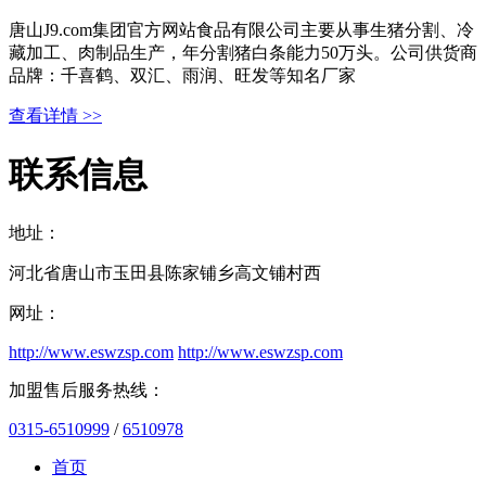
唐山J9.com集团官方网站食品有限公司主要从事生猪分割、冷
藏加工、肉制品生产，年分割猪白条能力50万头。公司供货商
品牌：千喜鹤、双汇、雨润、旺发等知名厂家
查看详情 >>
联系信息
地址：
河北省唐山市玉田县陈家铺乡高文铺村西
网址：
http://www.eswzsp.com
http://www.eswzsp.com
加盟售后服务热线：
0315-6510999
/
6510978
首页