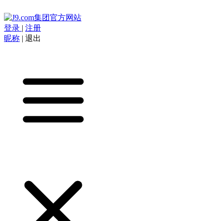
登录
|
注册
昵称
|
退出