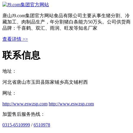
唐山J9.com集团官方网站食品有限公司主要从事生猪分割、冷
藏加工、肉制品生产，年分割猪白条能力50万头。公司供货商
品牌：千喜鹤、双汇、雨润、旺发等知名厂家
查看详情 >>
联系信息
地址：
河北省唐山市玉田县陈家铺乡高文铺村西
网址：
http://www.eswzsp.com
http://www.eswzsp.com
加盟售后服务热线：
0315-6510999
/
6510978