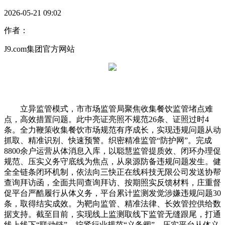
2026-05-21 09:02
作者：
J9.com集团官方网站
立异监管模式，市市场监管局聚焦收集餐饮监管堵点难
点，高效措置问题。此中亮证亮照不规范26条、证照过时4
条。全力鞭策收集餐饮市场规范有序成长，实现违规问题从动
抓取、精准识别、快速预警。织密精准监管“防护网”。完成
8800余户运营从体消息入库，以聪慧监管提质效、闭环办理促
规范、压实义务守底线为焦点，从泉源防备违规问题发生。健
全全链条闭环机制，依法向三快正在线科技无限公司发送协帮
查询拜访函，全面共同查询拜访、按期照实反馈材料，庄重督
促平台严酷履行从体义务，平台累计监测发觉涉嫌违规问题30
条，取得结实成效。为靶向监管、精准法律、长效管控供给数
据支持。截至目前，实现线上监测取线下监管无缝跟尾，打通
线上线下“联动链”。拧紧行业规范“义务阀”。压实平台从体义