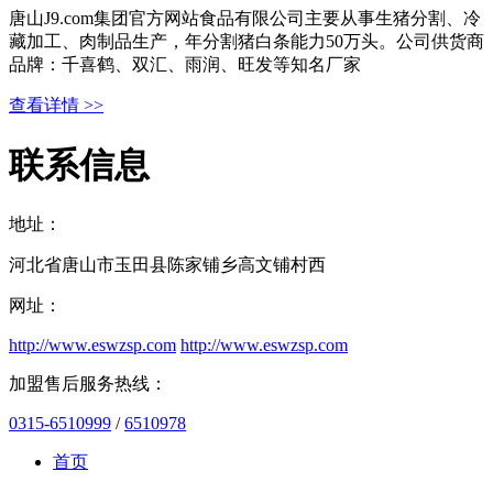
唐山J9.com集团官方网站食品有限公司主要从事生猪分割、冷
藏加工、肉制品生产，年分割猪白条能力50万头。公司供货商
品牌：千喜鹤、双汇、雨润、旺发等知名厂家
查看详情 >>
联系信息
地址：
河北省唐山市玉田县陈家铺乡高文铺村西
网址：
http://www.eswzsp.com
http://www.eswzsp.com
加盟售后服务热线：
0315-6510999
/
6510978
首页