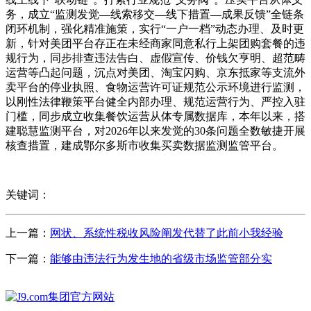
务，成立“监测发觉—线索移交—线下措置—成果反馈”全链条
闭环机制，强化精准施策，实行“一户一档”动态办理、及时更
新，针对美团平台存正在未经商家同意私行上架团购套餐的违
规行为，同步排查违法告白、虚假宣传、价钱欠亨明、超范畴
运营等凸起问题，沉点对美团、淘宝闪购、京东抵家等支流外
卖平台的停业执照、食物运营许可证规范公示环境进行监测，
以刚性法律鞭策平台健全内部办理、规范运营行为、严控入驻
门槛，同步成立收集餐饮运营从体专属数据库，本年以来，搭
建聪慧监测平台，对2026年以来发觉的30条问题全数敏捷开展
核查措置，建成鄂尔多斯市收集买卖数据监测监管平台。
关键词：
上一篇：
网状、系统性税收风险阐发代替了此前小我经验
下一篇：
能够由违法行为发生地的省级市场监管部分实