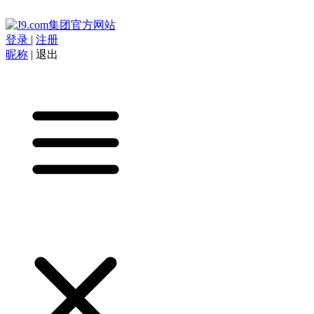
登录
|
注册
昵称
|
退出