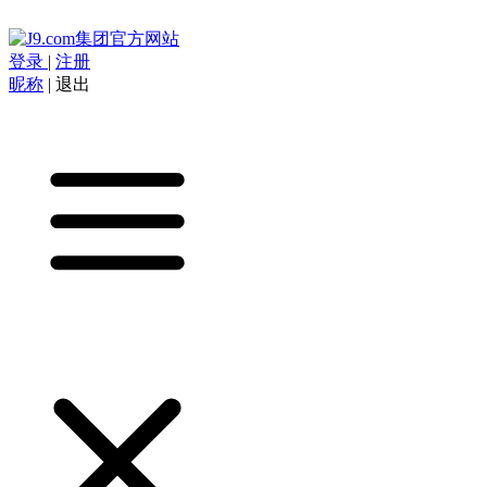
登录
|
注册
昵称
|
退出