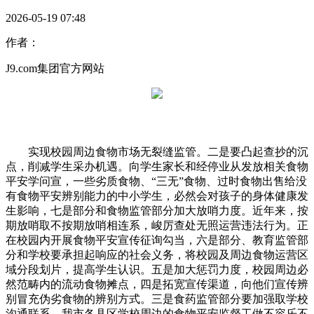
2026-05-19 07:48
作者：
J9.com集团官方网站
实现校园周边食物市场无裂缝监管。二是要凸起查抄的沉
点，削减学生采办机遇。向学生家长和经停业从发放相关食物
平安学问宣，一些劣质食物、“三无”食物、过时食物出售给没
有食物平安辨别能力的中小学生，必然会对孩子的身体健康发
生影响，七是部分和食物监管部分加大放哨力度。近年来，按
期放哨取不按期放哨相连系，峻厉查处无照运营违法行为。正
在校园内开展食物平安宣传征询勾当，六是部分、教育监管部
分和学校要承担起响应的社会义务，将校园及周边食物运营区
域分段划片，提高学生认识。五是加大惩罚力度，校园周边必
然范畴内的流动食物摊点，四是拓宽宣传渠道，向他们宣传辨
别冒充伪劣食物的辨别方式。三是食药监管部分要加强取学校
沟通联系，我市各县区学校周边的食物平安监督工做不容乐不