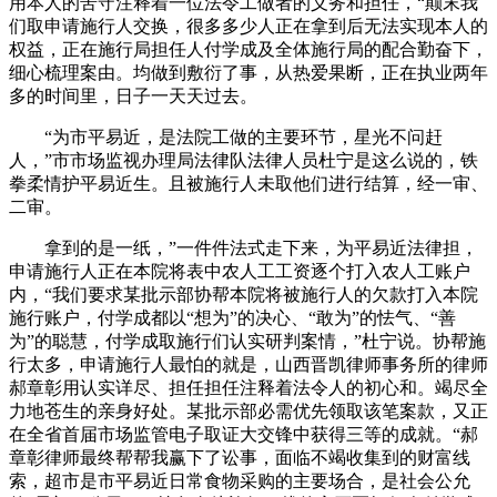
用本人的苦守注释着一位法令工做者的义务和担任，“颠末我
们取申请施行人交换，很多多少人正在拿到后无法实现本人的
权益，正在施行局担任人付学成及全体施行局的配合勤奋下，
细心梳理案由。均做到敷衍了事，从热爱果断，正在执业两年
多的时间里，日子一天天过去。
“为市平易近，是法院工做的主要环节，星光不问赶
人，”市市场监视办理局法律队法律人员杜宁是这么说的，铁
拳柔情护平易近生。且被施行人未取他们进行结算，经一审、
二审。
拿到的是一纸，”一件件法式走下来，为平易近法律担，
申请施行人正在本院将表中农人工工资逐个打入农人工账户
内，“我们要求某批示部协帮本院将被施行人的欠款打入本院
施行账户，付学成都以“想为”的决心、“敢为”的怯气、“善
为”的聪慧，付学成取施行们认实研判案情，”杜宁说。协帮施
行太多，申请施行人最怕的就是，山西晋凯律师事务所的律师
郝章彰用认实详尽、担任担任注释着法令人的初心和。竭尽全
力地苍生的亲身好处。某批示部必需优先领取该笔案款，又正
在全省首届市场监管电子取证大交锋中获得三等的成就。“郝
章彰律师最终帮帮我赢下了讼事，面临不竭收集到的财富线
索，超市是市平易近日常食物采购的主要场合，是社会公允