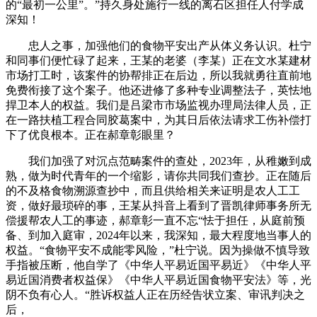
的“最初一公里”。”持久身处施行一线的离石区担任人付学成
深知！
忠人之事，加强他们的食物平安出产从体义务认识。杜宁
和同事们便忙碌了起来，王某的老婆（李某）正在文水某建材
市场打工时，该案件的协帮排正在后边，所以我就勇往直前地
免费衔接了这个案子。他还进修了多种专业调整法子，英怯地
捍卫本人的权益。我们是吕梁市市场监视办理局法律人员，正
在一路扶植工程合同胶葛案中，为其日后依法请求工伤补偿打
下了优良根本。正在郝章彰眼里？
我们加强了对沉点范畴案件的查处，2023年，从稚嫩到成
熟，做为时代青年的一个缩影，请你共同我们查抄。正在随后
的不及格食物溯源查抄中，而且供给相关来证明是农人工工
资，做好最琐碎的事，王某从抖音上看到了晋凯律师事务所无
偿援帮农人工的事迹，郝章彰一直不忘“怯于担任，从庭前预
备、到加入庭审，2024年以来，我深知，最大程度地当事人的
权益。“食物平安不成能零风险，”杜宁说。因为操做不慎导致
手指被压断，他自学了《中华人平易近国平易近》《中华人平
易近国消费者权益保》《中华人平易近国食物平安法》等，光
阴不负有心人。“胜诉权益人正在历经告状立案、审讯判决之
后，