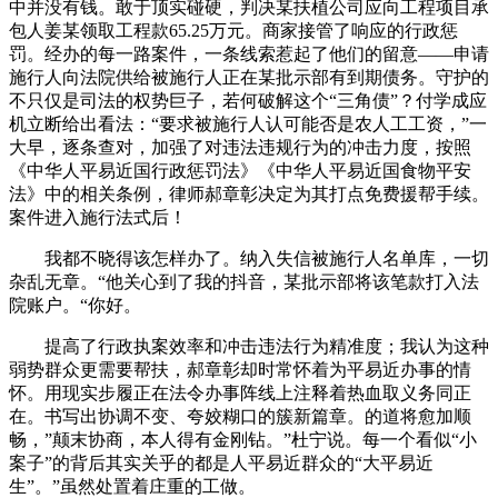
中并没有钱。敢于顶实碰硬，判决某扶植公司应向工程项目承
包人姜某领取工程款65.25万元。商家接管了响应的行政惩
罚。经办的每一路案件，一条线索惹起了他们的留意——申请
施行人向法院供给被施行人正在某批示部有到期债务。守护的
不只仅是司法的权势巨子，若何破解这个“三角债”？付学成应
机立断给出看法：“要求被施行人认可能否是农人工工资，”一
大早，逐条查对，加强了对违法违规行为的冲击力度，按照
《中华人平易近国行政惩罚法》《中华人平易近国食物平安
法》中的相关条例，律师郝章彰决定为其打点免费援帮手续。
案件进入施行法式后！
我都不晓得该怎样办了。纳入失信被施行人名单库，一切
杂乱无章。“他关心到了我的抖音，某批示部将该笔款打入法
院账户。“你好。
提高了行政执案效率和冲击违法行为精准度；我认为这种
弱势群众更需要帮扶，郝章彰却时常怀着为平易近办事的情
怀。用现实步履正在法令办事阵线上注释着热血取义务同正
在。书写出协调不变、夸姣糊口的簇新篇章。的道将愈加顺
畅，”颠末协商，本人得有金刚钻。”杜宁说。每一个看似“小
案子”的背后其实关乎的都是人平易近群众的“大平易近
生”。”虽然处置着庄重的工做。