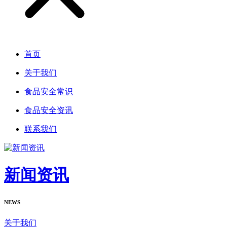
首页
关于我们
食品安全常识
食品安全资讯
联系我们
新闻资讯
NEWS
关于我们