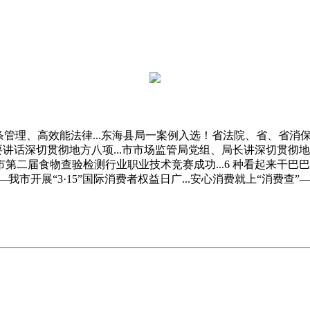
理、高效能法律...东海县局一案例入选！省法院、省、省消保
讲话深切贯彻地方八项...市市场监管局党组、局长讲深切贯彻地方
市第二届食物查验检测行业职业技术竞赛成功...6 种看起来干
市开展“3·15”国际消费者权益日广...安心消费就上“消费查