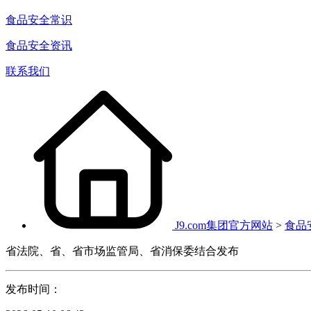
食品安全常识
食品安全资讯
联系我们
J9.com集团官方网站
>
食品
省法院、省、省市场监管局、省消保委结合发布
发布时间：