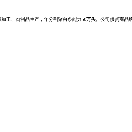
冷藏加工、肉制品生产，年分割猪白条能力50万头。公司供货商