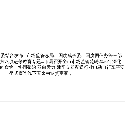
委结合发布...市场监管总局、国度成长委、国度网信办等三部
八项进修教育专题...市局召开全市市场监管范畴2026年深化
巴巴的食物，协同整治 双向发力 建牢立即配送行业电动自行车平安
”——一坐式查询线下无来由退货商家，