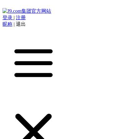
登录
|
注册
昵称
|
退出