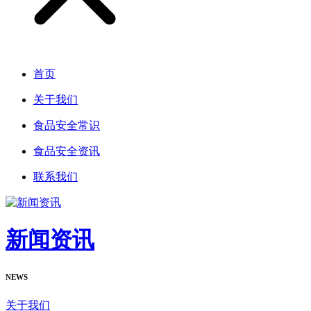
首页
关于我们
食品安全常识
食品安全资讯
联系我们
新闻资讯
NEWS
关于我们