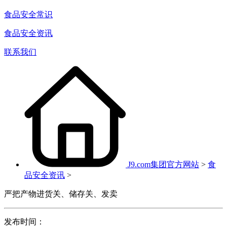
食品安全常识
食品安全资讯
联系我们
J9.com集团官方网站
>
食
品安全资讯
>
严把产物进货关、储存关、发卖
发布时间：