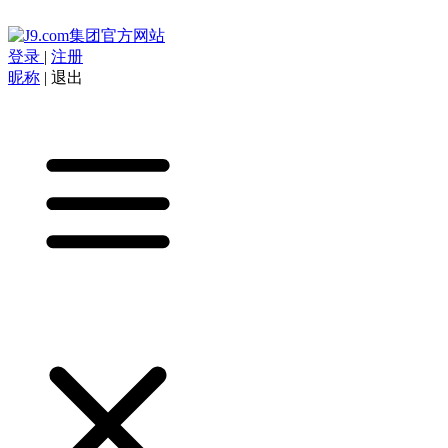
登录
|
注册
昵称
|
退出