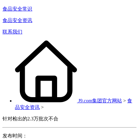
食品安全常识
食品安全资讯
联系我们
J9.com集团官方网站
>
食
品安全资讯
>
针对检出的2.3万批次不合
发布时间：