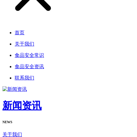
首页
关于我们
食品安全常识
食品安全资讯
联系我们
新闻资讯
NEWS
关于我们