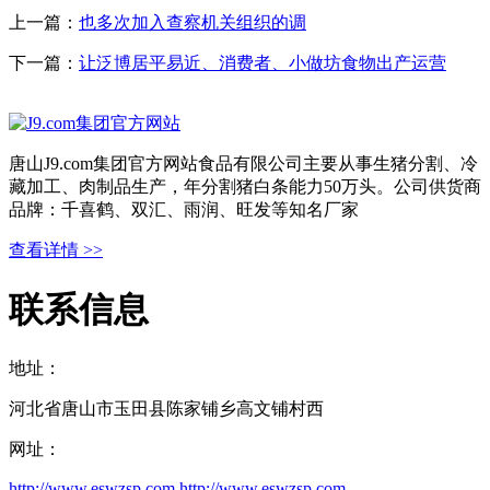
上一篇：
也多次加入查察机关组织的调
下一篇：
让泛博居平易近、消费者、小做坊食物出产运营
唐山J9.com集团官方网站食品有限公司主要从事生猪分割、冷
藏加工、肉制品生产，年分割猪白条能力50万头。公司供货商
品牌：千喜鹤、双汇、雨润、旺发等知名厂家
查看详情 >>
联系信息
地址：
河北省唐山市玉田县陈家铺乡高文铺村西
网址：
http://www.eswzsp.com
http://www.eswzsp.com