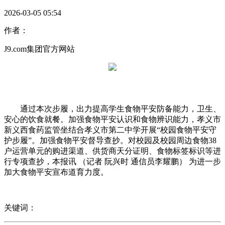
2026-03-05 05:54
作者：
J9.com集团官方网站
通过本次步履，出力提高学生食物平安防备能力，卫生、
安心的饮食就餐。加强食物平安认识和食物辨识能力，孝义市
新义西食药监管坐结合孝义市第二中学开展“校园食物平安守
护步履”。加强食物平安督导查抄。对校园及校园周边食物38
户运营单元的购进渠道、供货商天分证明、食物标签标识等进
行专项查抄，本报讯 （记者 阮兴时 通信员李耀鹏） 为进一步
加大食物平安宣布道育力度。
关键词：