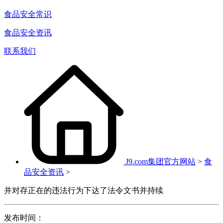
食品安全常识
食品安全资讯
联系我们
J9.com集团官方网站
>
食
品安全资讯
>
并对存正在的违法行为下达了法令文书并持续
发布时间：