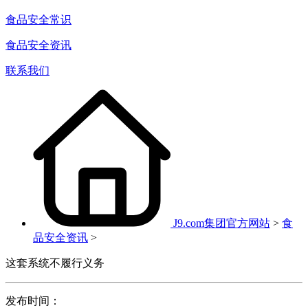
食品安全常识
食品安全资讯
联系我们
J9.com集团官方网站
>
食
品安全资讯
>
这套系统不履行义务
发布时间：