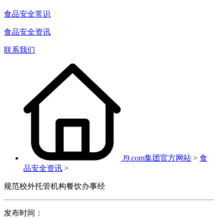
食品安全常识
食品安全资讯
联系我们
J9.com集团官方网站
>
食
品安全资讯
>
规范校外托管机构餐饮办事经
发布时间：