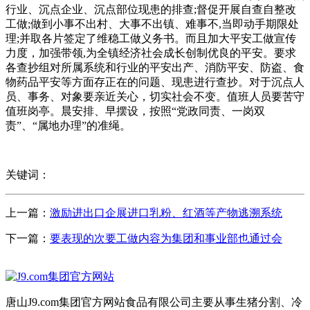
行业、沉点企业、沉点部位现患的排查;督促开展自查自整改
工做;做到小事不出村、大事不出镇、难事不,当即动手期限处
理;并取各片签定了维稳工做义务书。而且加大平安工做宣传
力度，加强带领,为全镇经济社会成长创制优良的平安。要求
各查抄组对所属系统和行业的平安出产、消防平安、防盗、食
物药品平安等方面存正在的问题、现患进行查抄。对于沉点人
员、事务、对象要亲近关心，切实社会不变。值班人员要苦守
值班岗亭。晨安排、早摆设，按照“党政同责、一岗双
责”、“属地办理”的准绳。
关键词：
上一篇：
激励进出口企展进口乳粉、红酒等产物逃溯系统
下一篇：
要表现的次要工做内容为集团和事业部也通过会
唐山J9.com集团官方网站食品有限公司主要从事生猪分割、冷