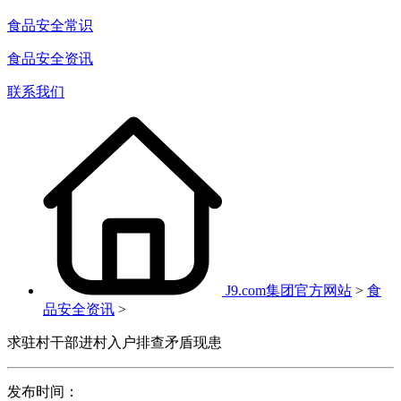
食品安全常识
食品安全资讯
联系我们
J9.com集团官方网站
>
食
品安全资讯
>
求驻村干部进村入户排查矛盾现患
发布时间：