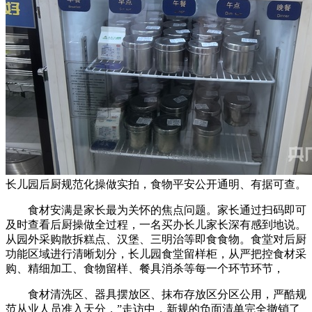
长儿园后厨规范化操做实拍，食物平安公开通明、有据可查。
食材安满是家长最为关怀的焦点问题。家长通过扫码即可
及时查看后厨操做全过程，一名买办长儿家长深有感到地说。
从园外采购散拆糕点、汉堡、三明治等即食食物。食堂对后厨
功能区域进行清晰划分，长儿园食堂留样柜，从严把控食材采
购、精细加工、食物留样、餐具消杀等每一个环节环节，
食材清洗区、器具摆放区、抹布存放区分区公用，严酷规
范从业人员准入天分，”走访中，新规的负面清单完全撤销了