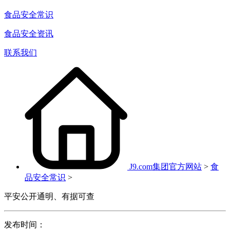
食品安全常识
食品安全资讯
联系我们
J9.com集团官方网站
>
食
品安全常识
>
平安公开通明、有据可查
发布时间：