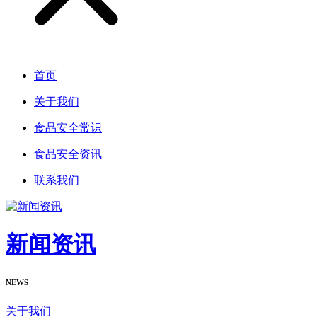
首页
关于我们
食品安全常识
食品安全资讯
联系我们
新闻资讯
NEWS
关于我们