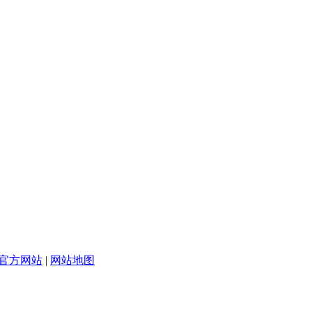
团官方网站
|
网站地图