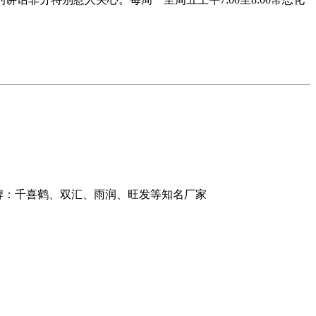
品牌：千喜鹤、双汇、雨润、旺发等知名厂家