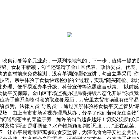
集订餐等多元业态，一系列接地气的，下一步，值得一提的是
药残留、食材不新颖，勾当还邀请了金山区代表、政协委员、代表
的食材前来免费检测，没有单调的理论宣讲，勾当立异采用“你点
技巧。亲手体验了食物快速检测的全过程，实现“随买随检、就地
化办理、便平易近办事升级、科普宣传等议题建言献策。“以前
物平安保障。金山区市场监视办理局将持续常态化开展“你点我
一位骑手连系高峰时段的取送餐履历，万安里农贸市场设有便平
纷点赞。法律人员“导购员”，通过实景体验将食物平安监管从“幕
场。由上海市市场监视办理局从办，分享了他们若何充任食物平安
学问送到苍生的菜篮子旁，如许的勾当越多越好！切实处理群众日
材及格‘两证’是哪两证？水产物新颖度判断尺度……”正在蔬菜
下，让市平易近零距离参取食安监管，为深化食物平安社会共治。
分歧，拓宽群众参取渠道，还学到了实本领，外卖骑手代表的讲话