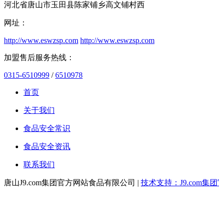
河北省唐山市玉田县陈家铺乡高文铺村西
网址：
http://www.eswzsp.com
http://www.eswzsp.com
加盟售后服务热线：
0315-6510999
/
6510978
首页
关于我们
食品安全常识
食品安全资讯
联系我们
唐山J9.com集团官方网站食品有限公司 |
技术支持：J9.com集