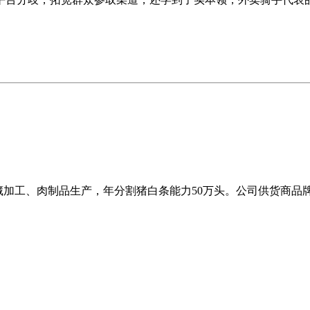
冷藏加工、肉制品生产，年分割猪白条能力50万头。公司供货商