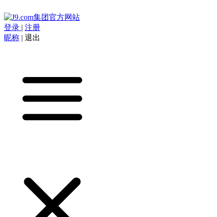
登录
|
注册
昵称
|
退出