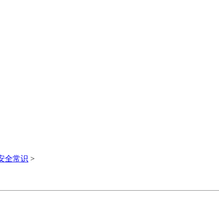
安全常识
>