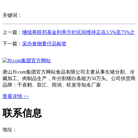
关键词：
上一篇：
继续将联邦基金利率方针区间维持正在3.5%至75%之
下一篇：
采办食物要仔品标签
唐山J9.com集团官方网站食品有限公司主要从事生猪分割、冷
藏加工、肉制品生产，年分割猪白条能力50万头。公司供货商
品牌：千喜鹤、双汇、雨润、旺发等知名厂家
查看详情 >>
联系信息
地址：