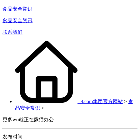
食品安全常识
食品安全资讯
联系我们
J9.com集团官方网站
>
食
品安全常识
>
更多wo就正在熊猫办公
发布时间：