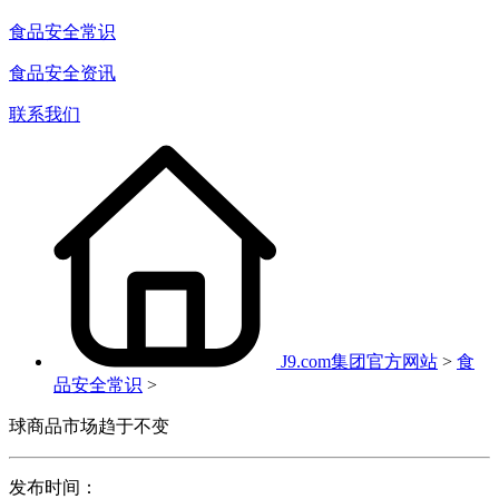
食品安全常识
食品安全资讯
联系我们
J9.com集团官方网站
>
食
品安全常识
>
球商品市场趋于不变
发布时间：