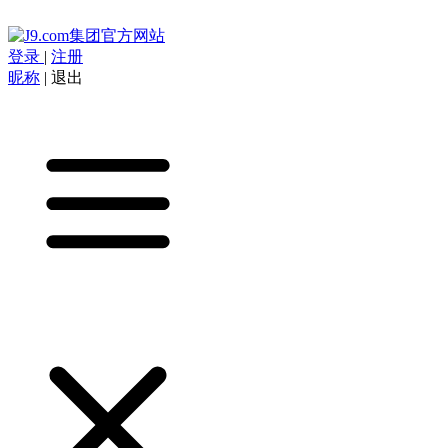
登录
|
注册
昵称
|
退出