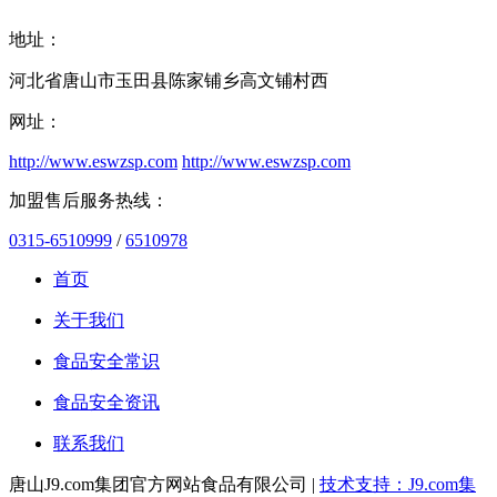
地址：
河北省唐山市玉田县陈家铺乡高文铺村西
网址：
http://www.eswzsp.com
http://www.eswzsp.com
加盟售后服务热线：
0315-6510999
/
6510978
首页
关于我们
食品安全常识
食品安全资讯
联系我们
唐山J9.com集团官方网站食品有限公司 |
技术支持：J9.com集