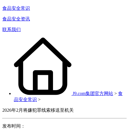
食品安全常识
食品安全资讯
联系我们
J9.com集团官方网站
>
食
品安全常识
>
2026年2月将嫌犯罪线索移送至机关
发布时间：