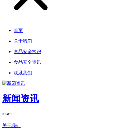
首页
关于我们
食品安全常识
食品安全资讯
联系我们
新闻资讯
NEWS
关于我们