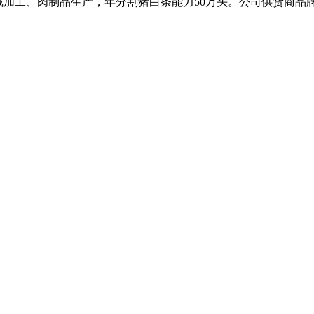
冷藏加工、肉制品生产，年分割猪白条能力50万头。公司供货商