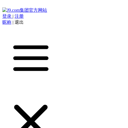
登录
|
注册
昵称
|
退出