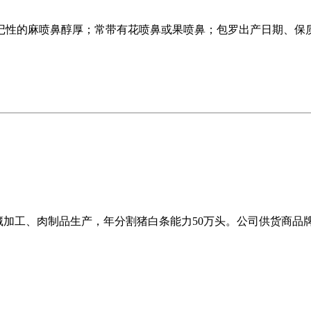
。
的麻喷鼻醇厚；常带有花喷鼻或果喷鼻；包罗出产日期、保质
冷藏加工、肉制品生产，年分割猪白条能力50万头。公司供货商