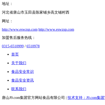
地址：
河北省唐山市玉田县陈家铺乡高文铺村西
网址：
http://www.eswzsp.com
http://www.eswzsp.com
加盟售后服务热线：
0315-6510999
/
6510978
首页
关于我们
食品安全常识
食品安全资讯
联系我们
唐山J9.com集团官方网站食品有限公司 |
技术支持：J9.com集