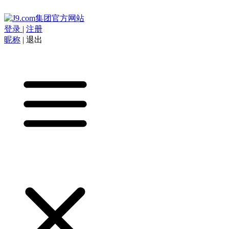
登录
|
注册
昵称
|
退出