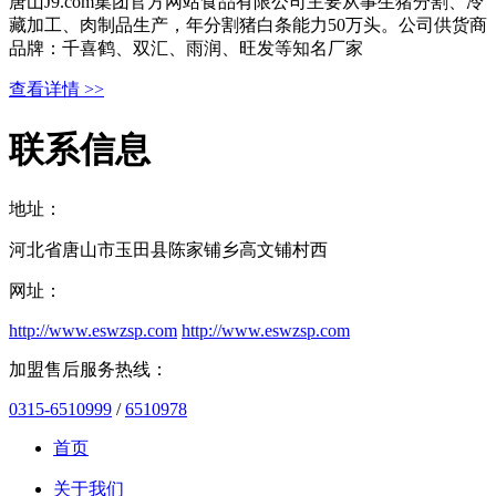
唐山J9.com集团官方网站食品有限公司主要从事生猪分割、冷
藏加工、肉制品生产，年分割猪白条能力50万头。公司供货商
品牌：千喜鹤、双汇、雨润、旺发等知名厂家
查看详情 >>
联系信息
地址：
河北省唐山市玉田县陈家铺乡高文铺村西
网址：
http://www.eswzsp.com
http://www.eswzsp.com
加盟售后服务热线：
0315-6510999
/
6510978
首页
关于我们