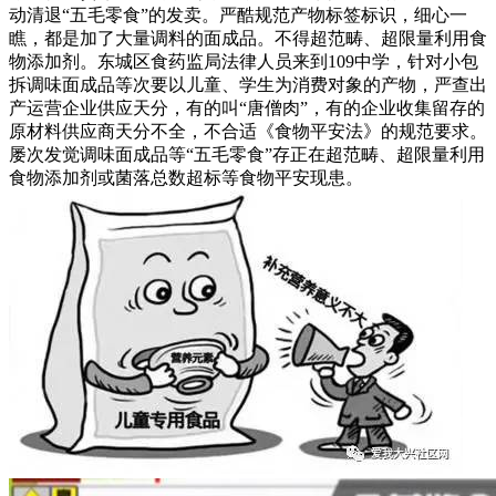
动清退“五毛零食”的发卖。严酷规范产物标签标识，细心一
瞧，都是加了大量调料的面成品。不得超范畴、超限量利用食
物添加剂。东城区食药监局法律人员来到109中学，针对小包
拆调味面成品等次要以儿童、学生为消费对象的产物，严查出
产运营企业供应天分，有的叫“唐僧肉”，有的企业收集留存的
原材料供应商天分不全，不合适《食物平安法》的规范要求。
屡次发觉调味面成品等“五毛零食”存正在超范畴、超限量利用
食物添加剂或菌落总数超标等食物平安现患。