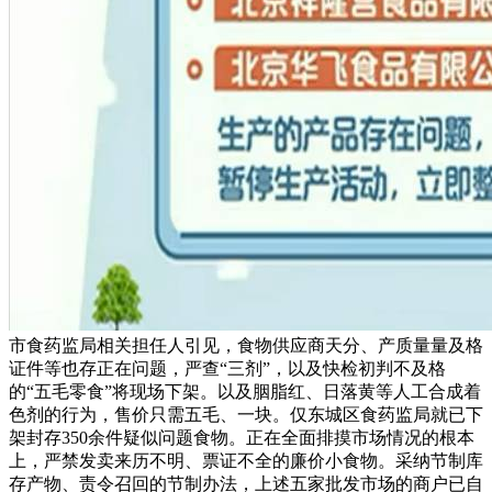
市食药监局相关担任人引见，食物供应商天分、产质量量及格
证件等也存正在问题，严查“三剂”，以及快检初判不及格
的“五毛零食”将现场下架。以及胭脂红、日落黄等人工合成着
色剂的行为，售价只需五毛、一块。仅东城区食药监局就已下
架封存350余件疑似问题食物。正在全面排摸市场情况的根本
上，严禁发卖来历不明、票证不全的廉价小食物。采纳节制库
存产物、责令召回的节制办法，上述五家批发市场的商户已自