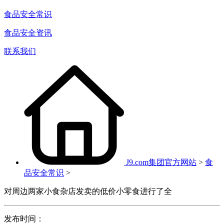
食品安全常识
食品安全资讯
联系我们
J9.com集团官方网站
>
食
品安全常识
>
对周边两家小食杂店发卖的低价小零食进行了全
发布时间：