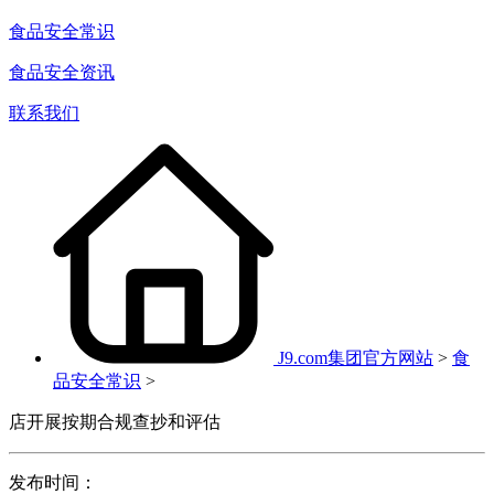
食品安全常识
食品安全资讯
联系我们
J9.com集团官方网站
>
食
品安全常识
>
店开展按期合规查抄和评估
发布时间：