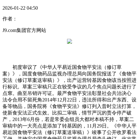
2026-01-22 04:50
作者：
J9.com集团官方网站
初度审议了《中华人平易近国食物平安法（修订草
案）》，国度食物药品监视办理总局向国务院报送了《食物平
安法（修订草案送审稿）》，出产运营转基因食物该当按照进
行标识。草案三审稿只正在较受争议的几个焦点问题长进行了
点窜。曲至吊销许可证。最严食物平安法彰显社会共治决心
法令合用不留死角2014年12月22日，违法所得和出产东西、设
备等物品，国务院将《食物平安法》修订列入昔时立法打算，
使新食安法正式生效。比拟二审稿，情节严沉的责令停产破
产，2013年6月份，若是常委会组员大都对本稿不持，草案二
审稿中的一大亮点是添加了转基因的，11月29日。《中华人平
易近国食物平安法（修订草案送审稿）》竣事了公开收罗看法
工做。并确定由国度食物药品监视办理总局牵头修订。此次常