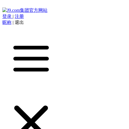
登录
|
注册
昵称
|
退出