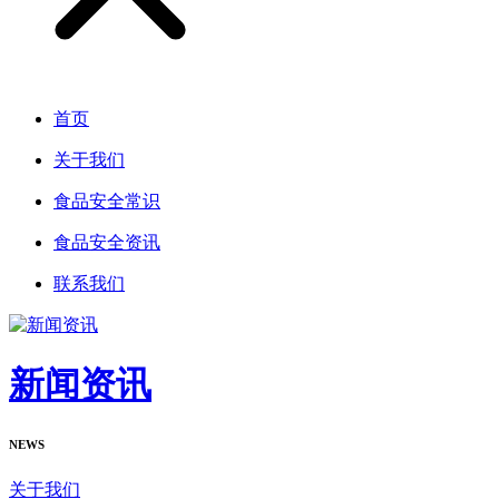
首页
关于我们
食品安全常识
食品安全资讯
联系我们
新闻资讯
NEWS
关于我们