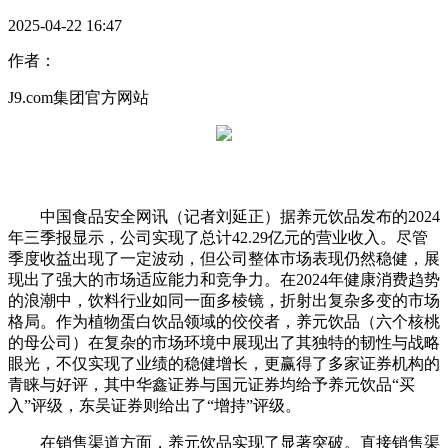
2025-04-22 16:47
作者：
J9.com集团官方网站
中国食品安全网讯（记者刘延正）据养元饮品发布的2024
年三季报显示，公司实现了总计42.29亿元的营业收入。尽管
季度收益出现了一定波动，但公司整体市场表现仍然稳健，展
现出了强大的市场适应能力和竞争力。在2024年健康消费趋势
的浪潮中，饮料行业如同一面多棱镜，折射出复杂多变的市场
格局。作为植物蛋白饮品领域的佼佼者，养元饮品（六个核桃
的母公司）在复杂的市场环境中展现出了其独特的韧性与战略
眼光，不仅实现了业绩的稳健增长，更赢得了多家证券机构的
青睐与好评，其中华鑫证券与国元证券均给予养元饮品“买
入”评级，东吴证券则给出了“增持”评级。
在销售渠道方面，养元饮品实现了显著突破。直接销售渠