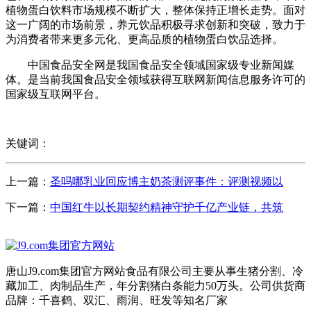
植物蛋白饮料市场规模不断扩大，整体保持正增长走势。面对
这一广阔的市场前景，养元饮品积极寻求创新和突破，致力于
为消费者带来更多元化、更高品质的植物蛋白饮品选择。
中国食品安全网是我国食品安全领域国家级专业新闻媒
体。是当前我国食品安全领域获得互联网新闻信息服务许可的
国家级互联网平台。
关键词：
上一篇：
圣吗哪乳业回应博主奶茶测评事件：评测视频以
下一篇：
中国红牛以长期契约精神守护千亿产业链，共筑
唐山J9.com集团官方网站食品有限公司主要从事生猪分割、冷
藏加工、肉制品生产，年分割猪白条能力50万头。公司供货商
品牌：千喜鹤、双汇、雨润、旺发等知名厂家