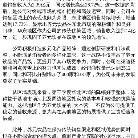
道销售收入为2.39亿元，同比增长高达26.72%。这一数据的背
后，是公司对终端市场的精准把控和高效运营。同时，公司在
销售区域上的表现也颇为亮眼。东北地区销售持续增长，增速
达到17.73%，显示出养元饮品在东北市场的深耕细作和良好
口碑。华东地区作为公司的传统优势区域，销售收入达到14亿
元，进一步巩固了养元饮品在该地区的领先地位。
公司积极打造多元化产品矩阵，通过创新研发和口味调
整，不断满足消费者的多样化需求。这一战略不仅丰富了养元
饮品的产品线，更提升了其市场竞争力。同时，公司在渠道拓
展和网点覆盖上的努力也初见成效，经销商数量已达到2512
家，同比和环比分别增加了400家和387家，为公司未来的发展
奠定了坚实基础。
从区域表现来看，第三季度华北区域的降幅好于整体，这
得益于基地市场河北及周边地区扎实的基本盘和较强的抗风险
能力。这些地区作为养元饮品的“大本营”，不仅为公司提供了
稳定的营收来源，更为其在其他地区的拓展提供了宝贵经验和
借鉴。
此外，养元饮品在保持传统销售渠道和区域优势的同时，
也在不断探索新的增长点。前瞻产业研究院的数据显示，中国