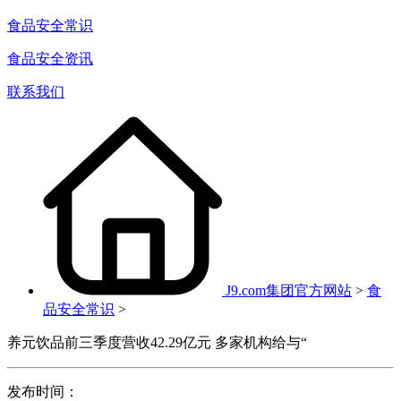
食品安全常识
食品安全资讯
联系我们
J9.com集团官方网站
>
食
品安全常识
>
养元饮品前三季度营收42.29亿元 多家机构给与“
发布时间：