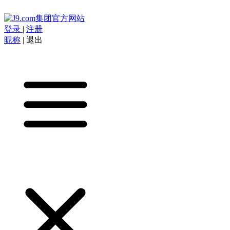
登录
|
注册
昵称
|
退出