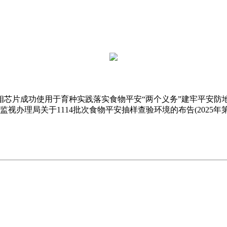
相芯片成功使用于育种实践落实食物平安“两个义务”建牢平安防
视办理局关于1114批次食物平安抽样查验环境的布告(2025年第