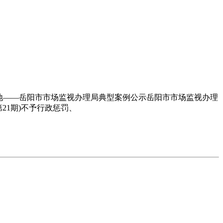
地——岳阳市市场监视办理局典型案例公示岳阳市市场监视办理
21期)不予行政惩罚、